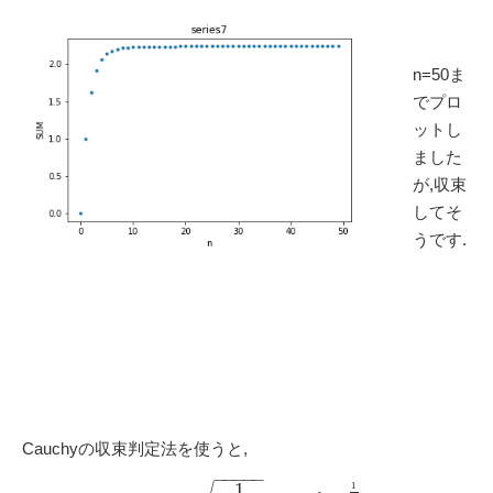
n=50ま
でプロ
ットし
ました
が,収束
してそ
うです.
Cauchyの収束判定法を使うと,
−
−
−
−
−
1
1