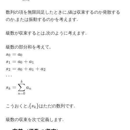
数列の項を無限回足したときに,値は収束するのか発散する
のか,または振動するのかを考えます.
級数が収束するとは,次のように考えます.
級数の部分和を考えて,
=
s
a
0
0
=
+
s
a
a
1
0
1
=
+
+
s
a
a
a
2
0
1
2
⋯
k
∑
=
s
a
k
n
=
0
n
{
}
こうおくと,
はただの数列です.
s
k
級数の収束を次で定義します.