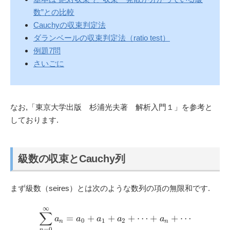
数”との比較
Cauchyの収束判定法
ダランベールの収束判定法（ratio test）
例題7問
さいごに
なお,「東京大学出版 杉浦光夫著 解析入門１」を参考と
しております.
級数の収束とCauchy列
まず級数（seires）とは次のような数列の項の無限和です.
∞
∑
=
+
+
+
⋯
+
+
⋯
a
a
a
a
a
0
1
2
n
n
=
0
n