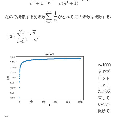
3
3
+
1
(
+
1
)
n
n
n
n
∞
1
∑
なので,発散する劣級数
がとれて,この級数は発散する.
n
=
1
n
−
−
∞
√
n
∑
（２）
2
1
+
n
=
1
n
n=1000
までプ
ロット
しまし
たが,収
束して
いるか
微妙で