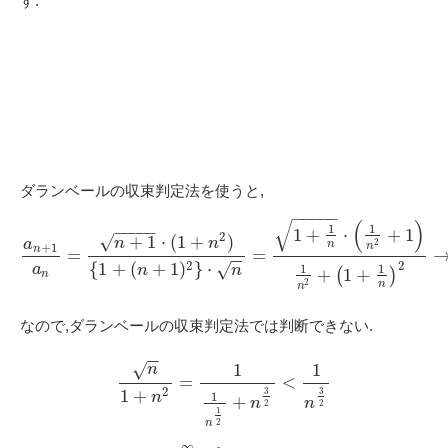
す.
ダランベールの収束判定法を使うと,
−
−
−
−
−
√
(
)
1
1
−
−
−
−
−
1
+
⋅
+
1
2
√
+
1
⋅
(
1
+
)
n
n
a
2
n
+
1
n
n
=
=
−
−
2
2
{
1
+
(
+
1
)
}
⋅
√
a
1
1
n
n
+
(
1
+
)
n
2
n
n
なので,ダランベールの収束判定法では判断できない.
−
−
1
1
√
n
=
<
2
1
+
3
3
1
n
+
n
n
2
2
1
2
n
∞