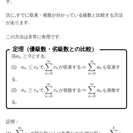
す.
次に,すでに収束・発散が分かっている級数と比較する方法
があります.
この方法は非常に有用です.
定理（優級数・劣級数との比較）
≥
0
項
とする.
a
n
∞
∞
∑
∑
≤
⇒
(1)
で,
が収束する
も収束す
a
c
c
a
n
n
n
n
=
0
=
0
n
n
る.
∞
∞
∑
∑
≥
⇒
(2)
で,
が発散する
も発散す
a
c
c
a
n
n
n
n
=
0
=
0
n
n
る.
証明：
∞
k