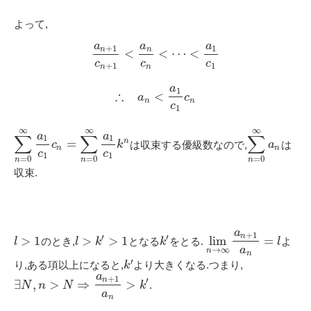
よって,
a
a
a
+
1
1
n
n
<
<
⋯
<
c
c
c
+
1
1
n
n
a
1
∴
<
a
c
n
n
c
1
∞
∞
∞
a
a
∑
∑
∑
1
1
n
=
は収束する優級数なので,
は
c
k
a
n
n
c
c
1
1
=
0
=
0
=
0
n
n
n
収束.
a
+
1
n
′
′
>
1
>
>
1
lim
=
のとき,
となる
をとる.
よ
l
l
k
k
l
→
∞
a
n
n
′
り,ある項以上になると,
より大きくなる.つまり,
k
a
+
1
′
n
∃
,
>
⇒
>
.
N
n
N
k
a
n