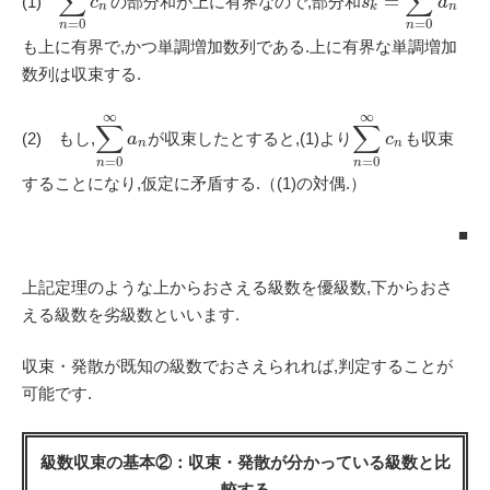
∑
∑
=
(1)
の部分和が上に有界なので,部分和
c
s
a
n
k
n
=
0
=
0
n
n
も上に有界で,かつ単調増加数列である.上に有界な単調増加
数列は収束する.
∞
∞
∑
∑
(2) もし,
が収束したとすると,(1)より
も収束
a
c
n
n
=
0
=
0
n
n
することになり,仮定に矛盾する.（(1)の対偶.）
■
上記定理のような上からおさえる級数を優級数,下からおさ
える級数を劣級数といいます.
収束・発散が既知の級数でおさえられれば,判定することが
可能です.
級数収束の基本②：収束・発散が分かっている級数と比
較する