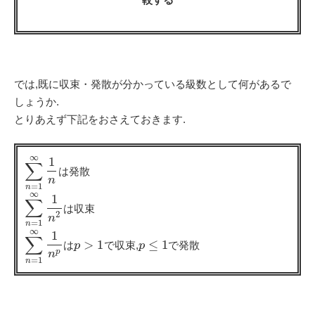
では,既に収束・発散が分かっている級数として何があるで
しょうか.
とりあえず下記をおさえておきます.
∞
1
∑
は発散
n
=
1
n
∞
1
∑
は収束
2
n
=
1
n
∞
1
∑
>
1
≤
1
は
で収束,
で発散
p
p
p
n
=
1
n