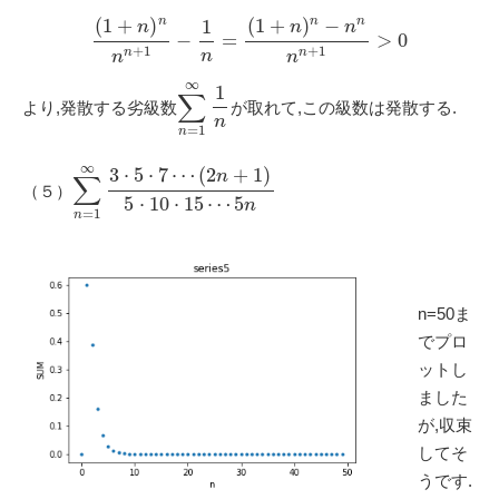
(
1
+
)
(
1
+
)
−
n
n
n
1
n
n
n
−
=
>
0
+
1
+
1
n
n
n
n
n
∞
1
∑
より,発散する劣級数
が取れて,この級数は発散する.
n
=
1
n
∞
3
⋅
5
⋅
7
⋯
(
2
+
1
)
n
∑
（５）
5
⋅
10
⋅
15
⋯
5
n
=
1
n
n=50ま
でプロ
ットし
ました
が,収束
してそ
うです.