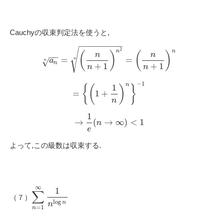
Cauchyの収束判定法を使うと,
−
−
−
−
−
−
−
−
−
√
2
n
n
(
)
(
)
n
n
−
−
=
=
n
a
√
n
n
+
1
+
1
n
n
−
1
n
1
{
(
)
}
=
1
+
n
1
→
(
→
∞
)
<
1
n
e
よって,この級数は収束する.
∞
1
∑
（７）
log
n
n
=
1
n