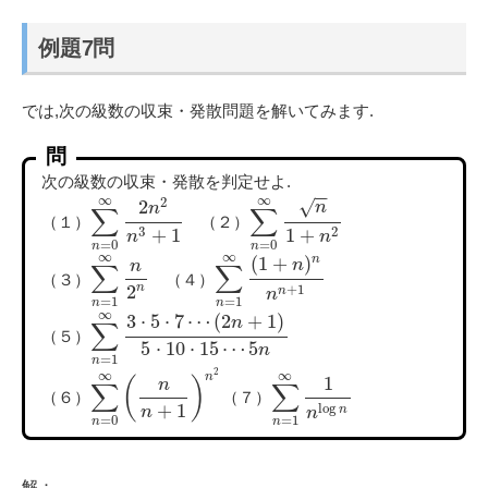
例題7問
では,次の級数の収束・発散問題を解いてみます.
問
次の級数の収束・発散を判定せよ.
−
−
∞
∞
2
2
√
n
n
∑
∑
（１）
（２）
3
2
+
1
1
+
n
n
=
0
=
0
n
n
∞
∞
(
1
+
)
n
n
n
∑
∑
（３）
（４）
+
1
n
2
n
n
=
1
=
1
n
n
∞
3
⋅
5
⋅
7
⋯
(
2
+
1
)
n
∑
（５）
5
⋅
10
⋅
15
⋯
5
n
=
1
n
2
∞
∞
n
1
(
)
n
∑
∑
（６）
（７）
log
+
1
n
n
n
=
0
=
1
n
n
解：