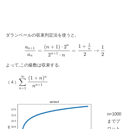
ダランベールの収束判定法を使うと,
1
1
+
n
(
+
1
)
⋅
2
1
n
a
+
1
n
n
=
=
→
+
1
2
2
n
2
⋅
a
n
n
よって,この級数は収束する.
∞
(
1
+
)
n
n
∑
（４）
+
1
n
n
=
1
n
n=1000
までプ
ロット