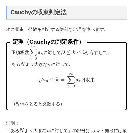
Cauchyの収束判定法
次に収束・発散を判定する便利な定理を述べます.
定理（Cauchyの判定条件）
∞
∑
0
≤
<
1
正項級数
に対して,
が存在して,
a
k
n
=
0
n
ある
より大きな
に対して,
N
n
∞
∑
−
−
≤
⇒
a
k
a
は
収
束
√
n
n
n
=
0
n
（対偶をとると発散する）
証明：
「ある
より大きな
に対して」の部分は,収束・発散には最
N
n