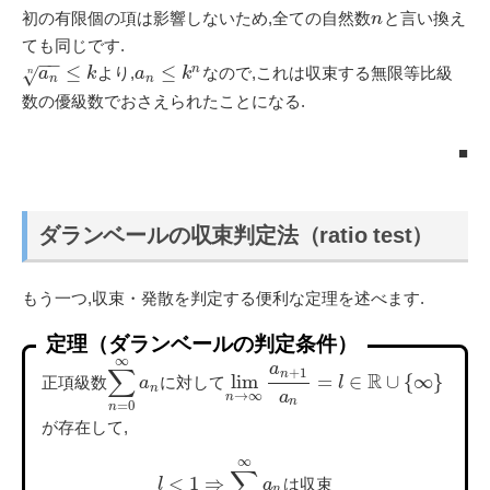
初の有限個の項は影響しないため,全ての自然数
と言い換え
n
ても同じです.
−
−
≤
≤
n
より,
なので,これは収束する無限等比級
√
a
k
a
k
n
n
n
数の優級数でおさえられたことになる.
■
ダランベールの収束判定法（ratio test）
もう一つ,収束・発散を判定する便利な定理を述べます.
定理（ダランベールの判定条件）
∞
a
∑
+
1
n
R
lim
=
∈
∪
{
∞
}
正項級数
に対して
a
l
n
→
∞
a
n
n
=
0
n
が存在して,
∞
∑
<
1
⇒
l
a
は
収
束
n