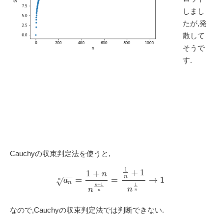
しまし
たが,発
散して
そうで
す.
Cauchyの収束判定法を使うと,
1
+
1
1
+
n
−
−
n
=
=
→
1
a
√
n
n
+
1
1
n
n
n
n
n
なので,Cauchyの収束判定法では判断できない.