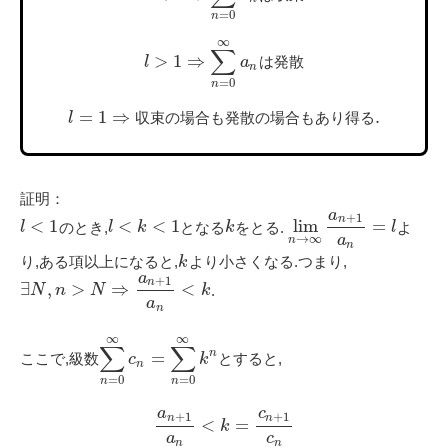
=
0
n
∞
∑
>
1
⇒
l
a
は
発
散
n
=
0
n
=
1
⇒
.
l
収
束
の
場
合
も
発
散
の
場
合
も
あ
り
得
る
証明：
a
+
1
n
<
1
<
<
1
lim
=
のとき,
となる
をとる.
よ
l
l
k
k
l
→
∞
a
n
n
り,ある項以上になると,
より小さくなる.つまり,
k
a
+
1
n
∃
,
>
⇒
<
.
N
n
N
k
a
n
∞
∞
∑
∑
n
=
ここで,級数
とすると,
c
k
n
=
0
=
0
n
n
a
c
+
1
+
1
n
n
<
=
k
a
c
n
n