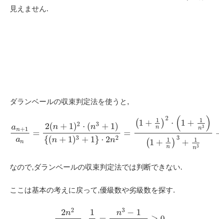
見えません.
ダランベールの収束判定法を使うと,
(
)
2
1
1
(
1
+
)
⋅
1
+
2
3
2
(
+
1
)
⋅
(
+
1
)
n
n
a
3
n
+
1
n
n
=
=
3
2
3
{
(
+
1
)
+
1
}
⋅
2
a
1
1
n
n
(
1
+
)
+
n
3
n
n
なので,ダランベールの収束判定法では判断できない.
ここは基本の考えに戻って,優級数や劣級数を探す.
2
3
2
1
−
1
n
n
–
=
≥
0