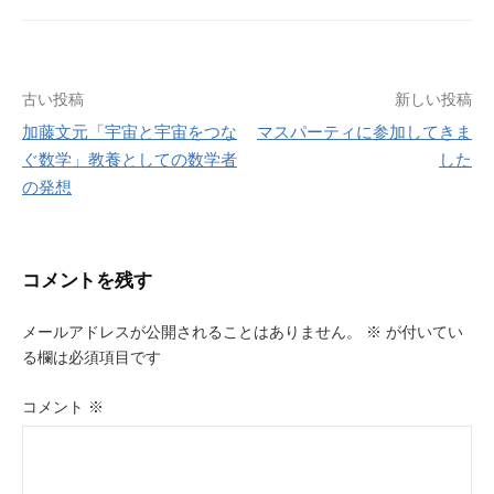
b
t
n
n
e
o
e
a
o
t
o
r
t
投
古い投稿
新しい投稿
k
e
加藤文元「宇宙と宇宙をつな
マスパーティに参加してきま
稿
ぐ数学」教養としての数学者
した
ナ
の発想
ビ
ゲ
コメントを残す
ー
メールアドレスが公開されることはありません。
※
が付いてい
シ
る欄は必須項目です
ョ
コメント
※
ン