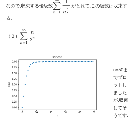
1
∑
なので,収束する優級数
がとれて,この級数は収束す
3
n
=
1
2
n
る.
∞
n
∑
（３）
n
2
=
1
n
n=50ま
でプロ
ットし
ました
が,収束
してそ
うです.