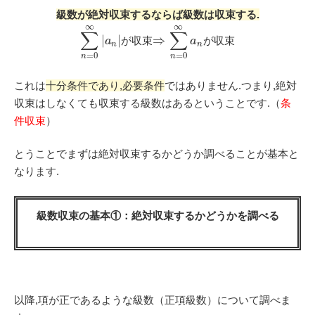
級数が絶対収束するならば級数は収束する.
∞
∞
∑
∑
|
|
⇒
が収束
が収束
a
a
n
n
=
0
=
0
n
n
これは
十分条件であり,必要条件
ではありません.つまり,絶対
収束はしなくても収束する級数はあるということです.（
条
件収束
）
とうことでまずは絶対収束するかどうか調べることが基本と
なります.
級数収束の基本①：絶対収束するかどうかを調べる
以降,項が正であるような級数（正項級数）について調べま