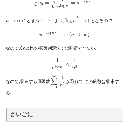
√
−
−
−
log
n
n
=
=
n
a
n
√
n
n
log
n
n
1
1
→
∞
→
1
log
→
0
のとき,
より,
となるので,
n
n
n
n
n
1
−
log
n
n
→
1
(
→
∞
)
n
n
なので,Cauchyの収束判定法では判断できない.
1
1
<
2
log
n
n
n
∞
1
∑
なので,収束する優級数
が取れて,この級数は収束す
2
n
=
1
n
る.
さいごに