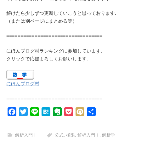
解けたら少しずつ更新していこうと思っております.
（または別ページにまとめる等）
==================================
にほんブログ村ランキングに参加しています.
クリックで応援よろしくお願いします.
にほんブログ村
==================================
F
T
L
H
E
P
M
共
a
w
i
a
v
o
i
有
c
i
n
t
e
c
x
解析入門Ⅰ
公式
,
極限
,
解析入門Ⅰ
,
解析学
e
t
e
e
r
k
i