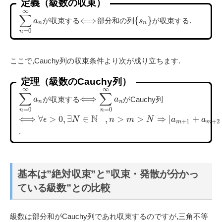
定義（級数の収束）
∞
∑
⟺
{
}
が収束する
部分和の列
が収束する.
a
s
n
n
=
0
n
ここで,Cauchy列の収束条件より次が成り立ちます.
定理（級数のCauchy列）
∞
∞
∑
∑
⟺
が収束する
がCauchy列
a
a
n
n
=
0
=
0
n
n
N
⟺
∀
>
0
,
∃
∈
,
>
>
⇒
|
+
ϵ
N
n
m
N
a
a
+
1
+
2
m
m
.
基本は”絶対収束”と”収束・発散が分かっ
ている級数”との比較
級数は部分和がCauchy列であれ収束するのですが,三角不等