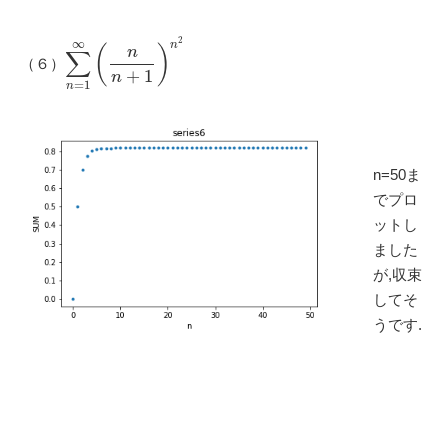
2
∞
n
(
)
n
∑
（６）
+
1
n
=
1
n
n=50ま
でプロ
ットし
ました
が,収束
してそ
うです.