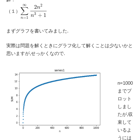
∞
2
2
n
∑
（１）
3
+
1
n
=
1
n
まずグラフを書いてみました.
実際は問題を解くときにグラフ化して解くことは少ないかと
思いますが,せっかくなので.
n=1000
までプ
ロット
しまし
たが,収
束して
いるよ
うには