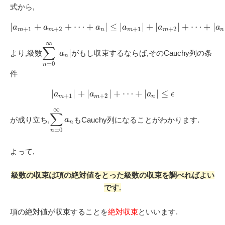
式から,
|
+
+
⋯
+
|
≤
|
|
+
|
|
+
⋯
+
|
a
a
a
a
a
a
+
1
+
2
+
1
+
2
m
m
n
m
m
n
∞
∑
|
|
より,級数
がもし収束するならば,そのCauchy列の条
a
n
=
0
n
件
|
|
+
|
|
+
⋯
+
|
|
≤
a
a
a
ϵ
+
1
+
2
m
m
n
∞
∑
が成り立ち,
もCauchy列になることがわかります.
a
n
=
0
n
よって,
級数の収束は項の絶対値をとった級数の収束を調べればよい
です.
項の絶対値が収束することを
絶対収束
といいます.