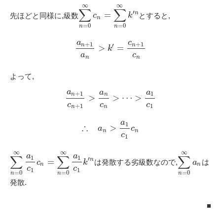
∞
∞
∑
∑
′
n
=
先ほどと同様に,級数
とすると,
c
k
n
=
0
=
0
n
n
a
c
+
1
+
1
′
n
n
>
=
k
a
c
n
n
よって,
a
a
a
+
1
1
n
n
>
>
⋯
>
c
c
c
+
1
1
n
n
a
1
∴
>
a
c
n
n
c
1
∞
∞
∞
a
a
∑
∑
∑
1
1
′
n
=
は発散する劣級数なので,
は
c
k
a
n
n
c
c
1
1
=
0
=
0
=
0
n
n
n
発散.
■