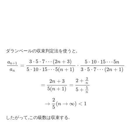
ダランベールの収束判定法を使うと,
3
⋅
5
⋅
7
⋯
(
2
+
3
)
5
⋅
10
⋅
15
⋯
5
n
a
n
+
1
n
=
⋅
5
⋅
10
⋅
15
⋯
5
(
+
1
)
3
⋅
5
⋅
7
⋯
(
2
+
1
)
a
n
n
n
3
2
+
2
+
3
n
n
=
=
5
5
(
+
1
)
5
+
n
n
2
→
(
→
∞
)
<
1
n
5
したがって,この級数は収束する.