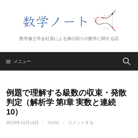
コ
ン
テ
ン
ツ
数学修士卒会社員による身の回りの数学に関する話
へ
ス
キ
検
メニュー
ッ
プ
索:
例題で理解する級数の収束・発散
判定（解析学 第I章 実数と連続
10）
2019年10月14日
/
YUYU
/
コメントする