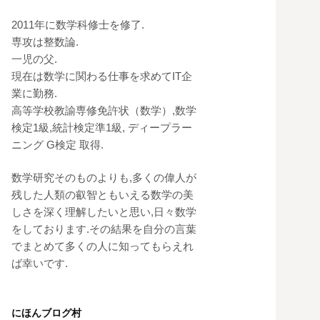
2011年に数学科修士を修了.
専攻は整数論.
一児の父.
現在は数学に関わる仕事を求めてIT企
業に勤務.
高等学校教諭専修免許状（数学）,数学
検定1級,統計検定準1級, ディープラー
ニング G検定 取得.
数学研究そのものよりも,多くの偉人が
残した人類の叡智ともいえる数学の美
しさを深く理解したいと思い,日々数学
をしております.その結果を自分の言葉
でまとめて多くの人に知ってもらえれ
ば幸いです.
にほんブログ村