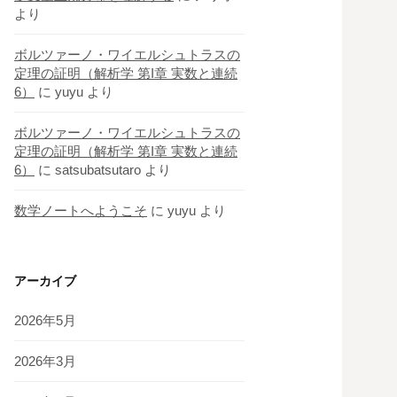
より
ボルツァーノ・ワイエルシュトラスの
定理の証明（解析学 第I章 実数と連続
6）
に
yuyu
より
ボルツァーノ・ワイエルシュトラスの
定理の証明（解析学 第I章 実数と連続
6）
に
satsubatsutaro
より
数学ノートへようこそ
に
yuyu
より
アーカイブ
2026年5月
2026年3月