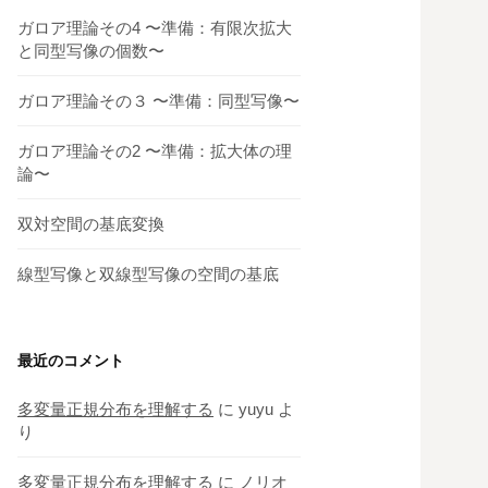
ガロア理論その4 〜準備：有限次拡大
と同型写像の個数〜
ガロア理論その３ 〜準備：同型写像〜
ガロア理論その2 〜準備：拡大体の理
論〜
双対空間の基底変換
線型写像と双線型写像の空間の基底
最近のコメント
多変量正規分布を理解する
に
yuyu
よ
り
多変量正規分布を理解する
に
ノリオ