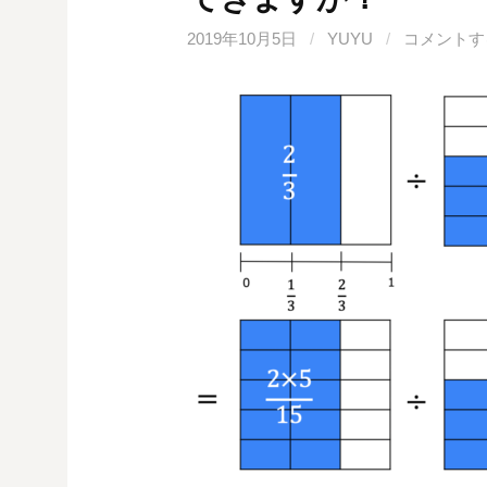
o
r
t
k
e
2019年10月5日
/
YUYU
/
コメントす