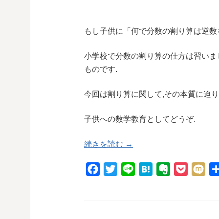
もし子供に「何で分数の割り算は逆数
小学校で分数の割り算の仕方は習いま
ものです.
今回は割り算に関して,その本質に迫り
子供への数学教育としてどうぞ.
続きを読む →
F
T
L
H
E
P
M
a
w
i
a
v
o
i
c
i
n
t
e
c
x
e
t
e
e
r
k
i