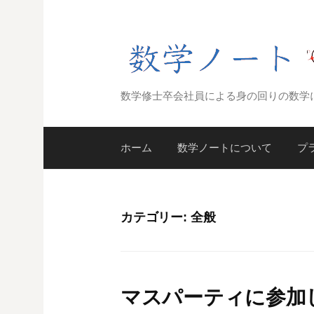
コ
ン
テ
ン
ツ
数学修士卒会社員による身の回りの数学
へ
ス
キ
ホーム
数学ノートについて
プ
ッ
プ
カテゴリー:
全般
マスパーティに参加