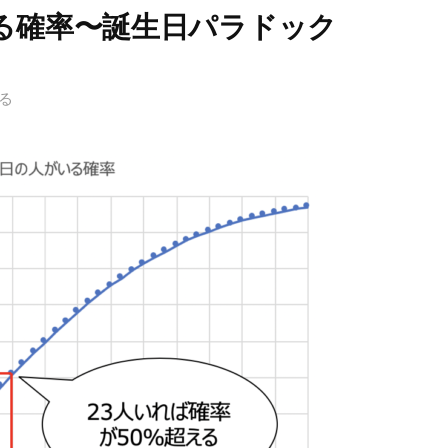
る確率〜誕生日パラドック
る