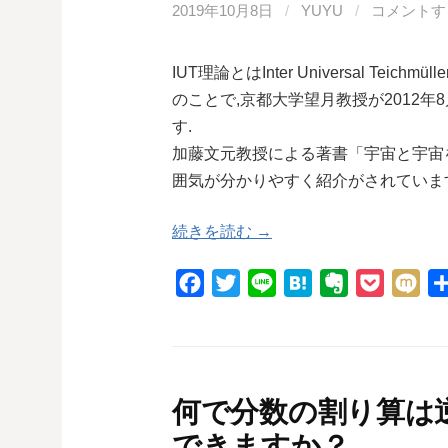
k
e
2019年10月8日
/
YUYU
/
コメントす
IUT理論とはInter Universal T
のことで,京都大学望月教授が2012
す.
加藤文元教授による著書「宇宙と宇宙を
囲気が分かりやすく紹介がされていま
続きを読む →
F
T
L
H
E
P
M
a
w
i
a
v
o
i
c
i
n
t
e
c
x
e
t
e
e
r
k
i
b
t
n
n
e
何で分数の割り算は
o
e
a
o
t
できますか？