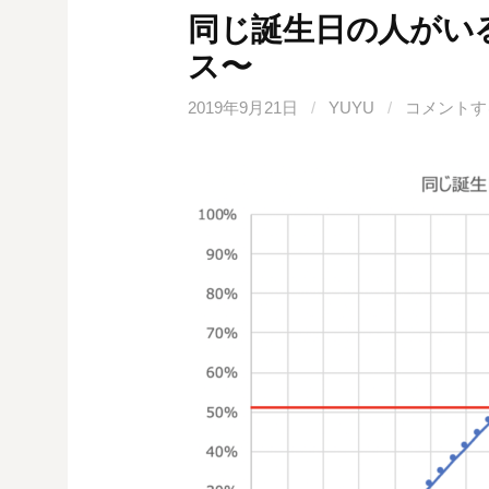
b
t
n
n
e
同じ誕生日の人がい
o
e
a
o
t
ス〜
o
r
t
k
e
2019年9月21日
/
YUYU
/
コメントす