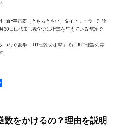
る
eichmüller理論=宇宙際（うちゅうさい）タイヒミュラー理論
年8月30日に発表し数学会に衝撃を与えている理論で
つなぐ数学 IUT理論の衝撃」では,IUT理論の雰
す.
共
有
逆数をかけるの？理由を説明