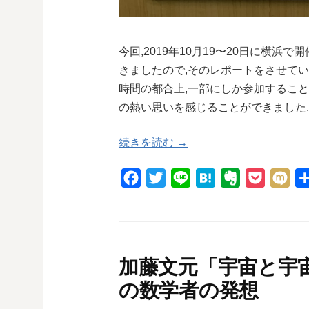
今回,2019年10月19〜20日に横
きましたので,そのレポートをさせてい
時間の都合上,一部にしか参加するこ
の熱い思いを感じることができました.
続きを読む →
F
T
L
H
E
P
M
a
w
i
a
v
o
i
c
i
n
t
e
c
x
e
t
e
e
r
k
i
b
t
n
n
e
加藤文元「宇宙と宇
o
e
a
o
t
の数学者の発想
o
r
t